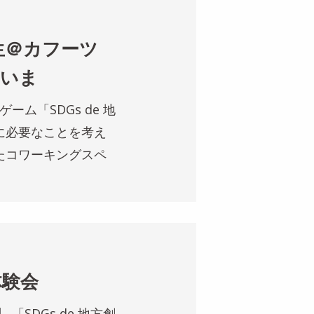
方創生＠カフーツ
のいま
ム「SDGs de 地
に必要なことを考え
たコワーキングスペ
体験会
「SDGs de 地方創