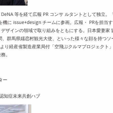
DeNA 等を経て広報 PR コンサ ルタントとして独立
協力を機に issue+design チームに参画。広報・ PRを
ィデザインの領域で取り組みをともにする。日本愛妻家 
顧問、群馬県嬬恋村観光大使、といった様々な顔を持つソ
6月より経産省製造産業局付「空飛ぶクルマプロジェクト
兼務。
ター
ign／認知症未来共創ハブ