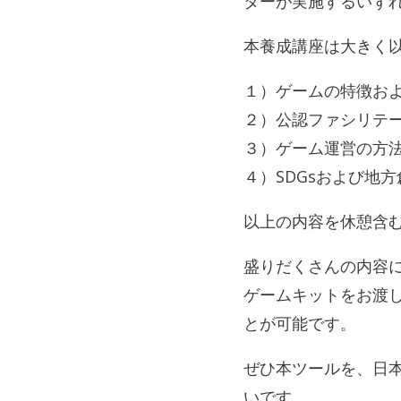
ターが実施するいず
本養成講座は大きく
１）ゲームの特徴お
２）公認ファシリテ
３）ゲーム運営の方
４）SDGsおよび地
以上の内容を休憩含
盛りだくさんの内容に
ゲームキットをお渡
とが可能です。
ぜひ本ツールを、日本
いです。