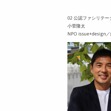
02 公認ファシリテー
小菅隆太
NPO issue+des