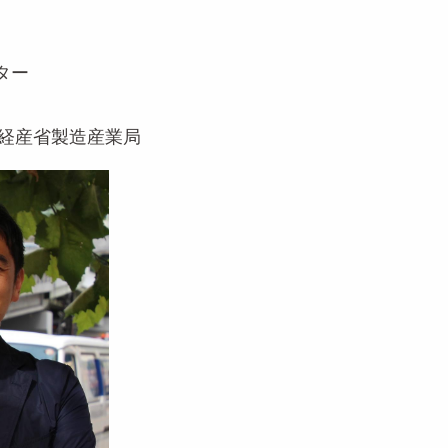
ター
ign／経産省製造産業局